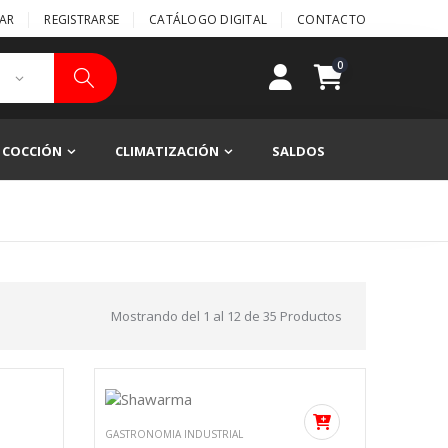
AR
REGISTRARSE
CATÁLOGO DIGITAL
CONTACTO
0
COCCIÓN
CLIMATIZACIÓN
SALDOS
Mostrando del
1
al
12
de
35
Productos
GASTRONOMIA INDUSTRIAL