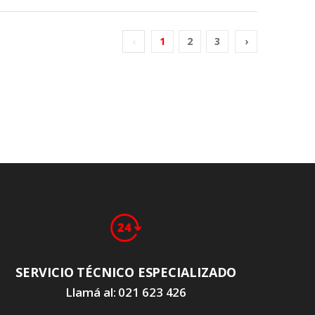
‹
1
2
3
›
SERVICIO TÉCNICO ESPECIALIZADO
Llamá al: 021 623 426