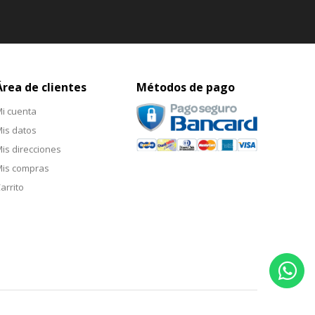
Área de clientes
Métodos de pago
i cuenta
is datos
is direcciones
is compras
arrito